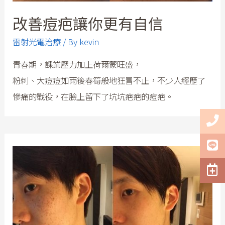
改善痘疤讓你更有自信
雷射光電治療
/ By
kevin
青春期，課業壓力加上荷爾蒙旺盛，
粉刺、大痘痘如雨後春筍般地狂冒不止，不少人經歷了
慘痛的戰役，在臉上留下了坑坑疤疤的痘疤。