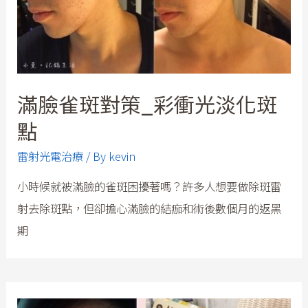
滿臉雀斑對策_彩衝光淡化斑
點
雷射光電治療
/ By
kevin
小時候就被滿臉的雀斑困擾著嗎？許多人想要做除斑雷
射去除斑點，但卻擔心滿臉的結痂和術後數個月的返黑
期