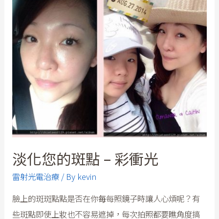
淡化您的斑點 – 彩衝光
雷射光電治療
/ By
kevin
臉上的斑斑點點是否在你毎每照鏡子時讓人心煩呢？有
些斑點即使上妝也不容易遮掉，每次拍照都要瞧角度搞