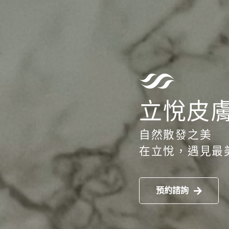
立悅皮
自然散發之美
在立悅，遇見最
預約諮詢