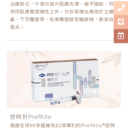
治療部位，不僅可提升肌膚光澤、撫平細紋，持續
保持肌膚豐潤彈性之外，也非常適合應用於立體隆
鼻、下巴雕塑等，完美雕塑臉型輪廓線，散發自信
風采。
逆時針Profhilo
風靡全球90多國擁有82項專利的Profhilo®逆時