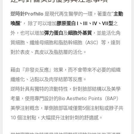
逆時針Profhilo
是現代再生醫學的一環，著重在“
主動
喚醒
”， 除了可以增加
膠原蛋白 I、III、IV、VII型
之
外，也可以增加
彈力蛋白
及
細胞外基質
，並能活化角
質細胞、纖維母細胞和脂肪幹細胞（ASC）等，達到
對於表皮、真皮以及脂肪層的活化。
藉由『非發炎反應』效果，而不會帶來不必要的組織
纖維化、沾黏以及肉芽結節等反應。
逆時針具有獨特的流動特性，針對臉部結構以及美學
考量，使用專門設計的Bio Aesthetic Points（BAP）
美學注射概念，單側臉部區域僅需5個注射點或脖子共
10 個注射點，大幅提升注射針劑的舒適感。